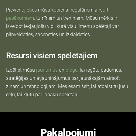
Pievienojieties mūsu kopienai regulāriem airsoft
pasākumiem
, turnīriem un treniņiem. Mūsu mērķis ir
izveidot iekļaujošu vidi, kurā visu līmeņu spēlētāji var
pilnveidoties, sacensties un izklaidēties.
Resursi visiem spēlētājiem
Izpētiet mūsu
jaunumus
un
blogu
, lai iegūtu padomus,
stratēģijas un atjauninājumus par jaunākajām airsoft
ziņām un tehnoloģijām. Mēs esam šeit, lai atbalstītu jūsu
ceļu, lai kļūtu par labāku spēlētāju.
Pakalpojumi