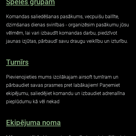
Spēles grupām
Komandas saliedēšanas pasākums, vecpuišu ballīte,
dzimšanas dienas svinības - organizēsim pasākumu jūsu
vēlmēm, lai vari izbaudīt komandas darbu, piedzīvot
jaunas izjūtas, pārbaudī savu draugu veiklību un izturību.
Turnīrs
Pievienojieties mums izcilākajam airsoft turnīram un
pārbaudiet savas prasmes pret labākajiem! Paņemiet
ekipējumu, saliedējiet komandu un izbaudiet adrenalīna
pieplūdumu kā vēl nekad
Ekipējuma noma