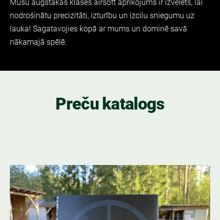
Mūsu augstākās klases airsoft aprīkojums ir izvēlēts, lai
nodrošinātu precizitāti, izturību un izcilu sniegumu uz
lauka! Sagatavojies kopā ar mums un dominē savā
nākamajā
spēlē.
Preču katalogs