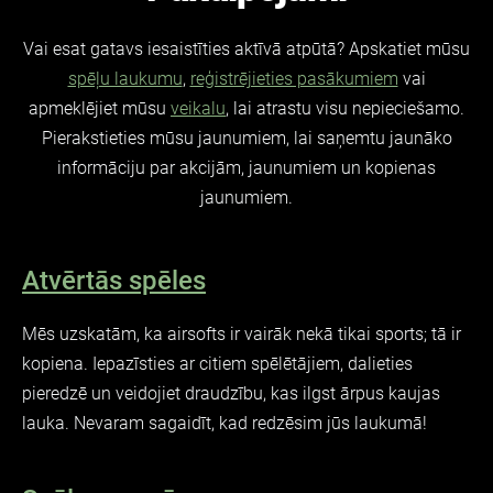
Vai esat gatavs iesaistīties aktīvā atpūtā? Apskatiet mūsu
spēļu laukumu
,
reģistrējieties pasākumiem
vai
apmeklējiet mūsu
veikalu
, lai atrastu visu nepieciešamo.
Pierakstieties mūsu
jaunumiem
, lai saņemtu jaunāko
informāciju par akcijām, jaunumiem un kopienas
jaunumiem.
Atvērtās spēles
Mēs uzskatām, ka airsofts ir vairāk nekā tikai sports; tā ir
kopiena. Iepazīsties ar citiem spēlētājiem, dalieties
pieredzē un veidojiet draudzību, kas ilgst ārpus kaujas
lauka. Nevaram sagaidīt, kad redzēsim jūs laukumā!