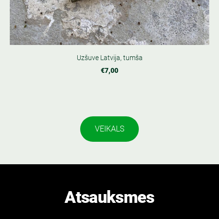
Uzšuve Latvija, tumša
€7,00
VEIKALS
Atsauksmes