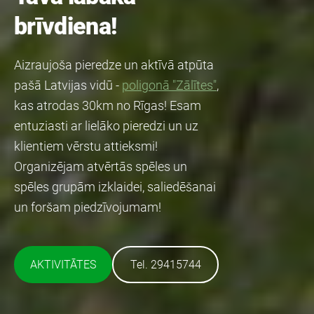
brīvdiena!
Aizraujoša pieredze un aktīvā atpūta
pašā Latvijas vidū -
poligonā "Zālītes"
,
kas atrodas 30km no Rīgas! Esam
entuziasti ar lielāko pieredzi un uz
klientiem vērstu attieksmi!
Organizējam atvērtās spēles un
spēles grupām izklaidei, saliedēšanai
un foršam piedzīvojumam!
​Tel. 29415744​
​AKTIVITĀTES​