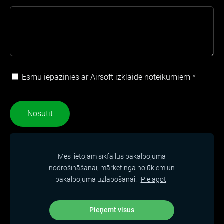
Esmu iepazinies ar Airsoft izklaide noteikumiem
*
Mēs lietojam sīkfailus pakalpojuma
JAUNUMI
PAKALPOJUMI
CENAS
nodrošināšanai, mārketinga nolūkiem un
pakalpojuma uzlabošanai.
Pielāgot
PAR MUMS
KONTAKTI
VEIKALS
SĪKDATNES
Pieņemt visus