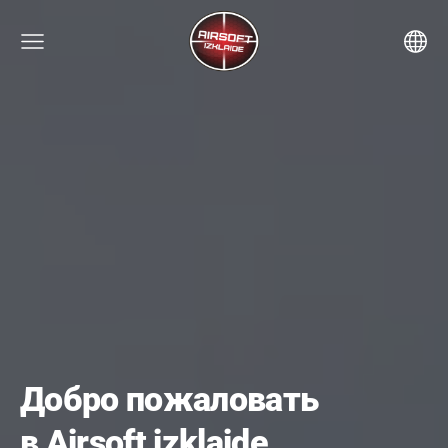
Добро пожаловать
в Airsoft izklaide