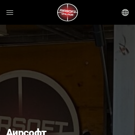
Аирсофт