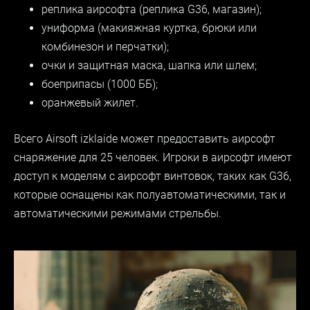
реплика
аирсофт
а (реплика G36, магазин);
униформа (макияжная куртка, брюки или
комбинезон и перчатки);
очки и защитная маска, шапка или шлем;
боеприпасы (1000 ББ);
оранжевый жилет.
Всего Airsoft izklaide может предоставить
аирсофт
снаряжение для 25 человек. Игроки в
аирсофт
имеют
доступ к моделям с
аирсофт
винтовок, таких как G36,
которые оснащены как полуавтоматическими, так и
автоматическими режимами стрельбы.